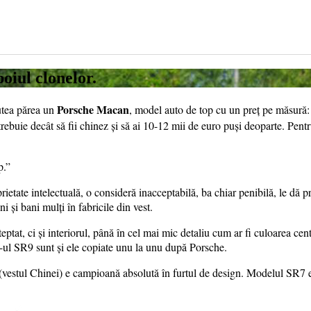
oiul clonelor.
Porsche Macan
utea părea un
, model auto de top cu un preț pe măsură: d
trebuie decât să fii chinez și să ai 10-12 mii de euro puși deoparte. Pen
p.”
prietate intelectuală, o consideră inacceptabilă, ba chiar penibilă, le dă 
 și bani mulți în fabricile din vest.
teptat, ci și interiorul, până în cel mai mic detaliu cum ar fi culoarea c
o-ul SR9 sunt și ele copiate unu la unu după Porsche.
 (vestul Chinei) e campioană absolută în furtul de design. Modelul S