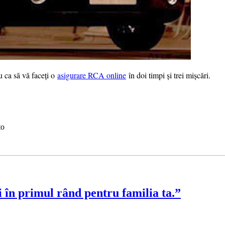
u ca să vă faceți o
asigurare RCA online
în doi timpi și trei mișcări.
to
 în primul rând pentru familia ta.”