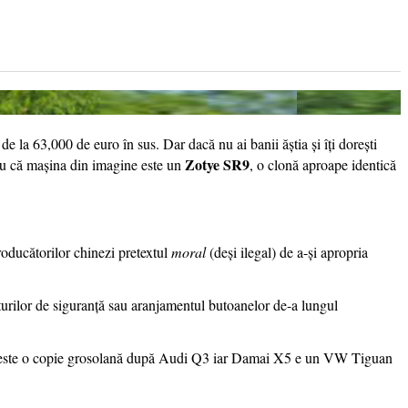
e la 63,000 de euro în sus. Dar dacă nu ai banii ăștia și îți dorești
Zotye SR9
tru că mașina din imagine este un
, o clonă aproape identică
producătorilor chinezi pretextul
moral
(deși ilegal) de a-și apropria
enturilor de siguranță sau aranjamentul butoanelor de-a lungul
R7 este o copie grosolană după Audi Q3 iar Damai X5 e un VW Tiguan