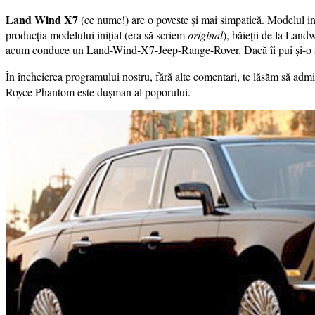
Land Wind X7
(ce nume!) are o poveste și mai simpatică. Modelul in
producția modelului inițial (era să scriem
original
), băieții de la Land
acum conduce un Land-Wind-X7-Jeep-Range-Rover. Dacă îi pui și-o st
În încheierea programului nostru, fără alte comentari, te lăsăm să admi
Royce Phantom este dușman al poporului.