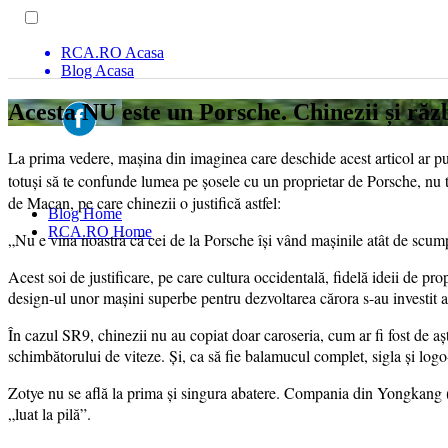
RCA.RO Acasa
Blog Acasa
Acesta NU este un Porsche. Chinezii și răzb
La prima vedere, mașina din imaginea care deschide acest articol ar p
totuși să te confunde lumea pe șosele cu un proprietar de Porsche, nu 
de Macan, pe care chinezii o justifică astfel:
Blog Home
RCA.RO Home
„Nu e vina noastră că cei de la Porsche își vând mașinile atât de scum
Acest soi de justificare, pe care cultura occidentală, fidelă ideii de pro
design-ul unor mașini superbe pentru dezvoltarea cărora s-au investit ani
În cazul SR9, chinezii nu au copiat doar caroseria, cum ar fi fost de aș
schimbătorului de viteze. Și, ca să fie balamucul complet, sigla și log
Zotye nu se află la prima și singura abatere. Compania din Yongkang
„luat la pilă”.