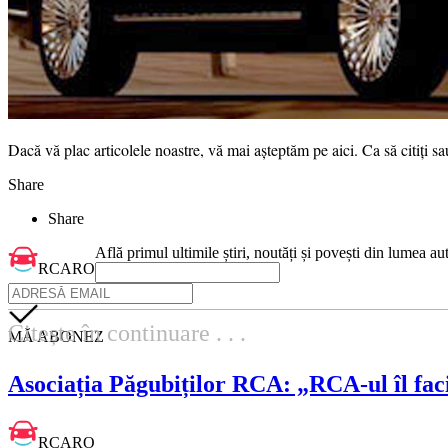
Dacă vă plac articolele noastre, vă mai așteptăm pe aici. Ca să citiți sa
Share
Share
Află primul ultimile știri, noutăți și povești din lumea au
RCARO
Citește în continuare . . .
MĂ ABONEZ
Asociația Păgubiților RCA: „RCA-ul îl faci
RCARO