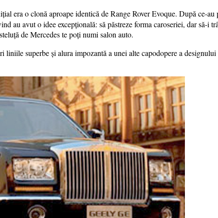
ițial era o clonă aproape identică de Range Rover Evoque. După ce-au p
wind au avut o idee excepțională: să păstreze forma caroseriei, dar să-i t
eluță de Mercedes te poți numi salon auto.
ri liniile superbe și alura impozantă a unei alte capodopere a designulu