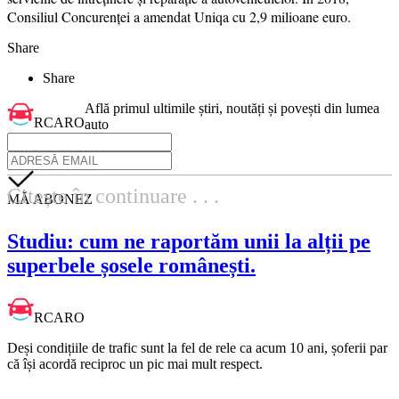
Consiliul Concurenței a amendat Uniqa cu 2,9 milioane euro.
Share
Share
Află primul ultimile știri, noutăți și povești din lumea
RCARO
auto
Citește în continuare . . .
MĂ ABONEZ
Studiu: cum ne raportăm unii la alții pe
superbele șosele românești.
RCARO
Deși condițiile de trafic sunt la fel de rele ca acum 10 ani, șoferii par
că își acordă reciproc un pic mai mult respect.