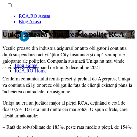
RCA.RO Acasa
Blog Acasa
Uniqa sistează vânzarea de polițe RCA.
Veștile proaste din industria asigurărilor auto obligatorii continuă
după suspendarea activităților City Insurance și după scumpirile
galopante ale polițelor. Compania austriacă Uniqa nu mai vinde
Blog Home
asigurări RCA începând de luni, 6 decembrie 2021.
RCA.RO Home
Conform comunicatului remis presei și preluat de Agerpres, Uniqa
va continua să își onoreze obligațiile față de clienții existenți până la
încheierea contractelor de asigurare.
Uniqa nu era un jucător major al pieței RCA, deținând o cotă de
doar 0,5%. Dar era unul dintre cei mai solizi. O spun cifrele, care
atestă următoarele:
−
Rată de solvabilitate de 183%, peste rata medie a pieței, de 154%.