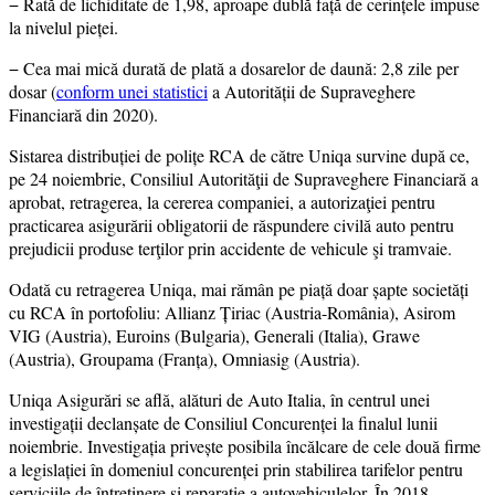
−
Rată de lichiditate de 1,98, aproape dublă față de cerințele impuse
la nivelul pieței.
−
Cea mai mică durată de plată a dosarelor de daună: 2,8 zile per
dosar (
conform unei statistici
a Autorității de Supraveghere
Financiară din 2020).
Sistarea distribuției de polițe RCA de către Uniqa survine după ce,
pe 24 noiembrie, Consiliul Autorităţii de Supraveghere Financiară a
aprobat, retragerea, la cererea companiei, a autorizaţiei pentru
practicarea asigurării obligatorii de răspundere civilă auto pentru
prejudicii produse terţilor prin accidente de vehicule şi tramvaie.
Odată cu retragerea Uniqa, mai rămân pe piață doar șapte societăți
cu RCA în portofoliu: Allianz Țiriac (Austria-România), Asirom
VIG (Austria), Euroins (Bulgaria), Generali (Italia), Grawe
(Austria), Groupama (Franța), Omniasig (Austria).
Uniqa Asigurări se află, alături de Auto Italia, în centrul unei
investigații declanșate de Consiliul Concurenței la finalul lunii
noiembrie. Investigația privește posibila încălcare de cele două firme
a legislației în domeniul concurenței prin stabilirea tarifelor pentru
serviciile de întreținere și reparație a autovehiculelor. În 2018,