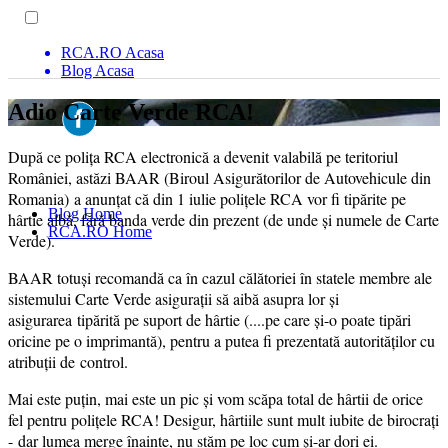
RCA.RO Acasa
Blog Acasa
Adio Carte Verde RCA!
După ce polița RCA electronică a devenit valabilă pe teritoriul
României, astăzi BAAR (Biroul Asigurătorilor de Autovehicule din
Romania) a anunțat că din 1 iulie polițele RCA vor fi tipărite pe
Blog Home
hârtie albă, fără banda verde din prezent (de unde și numele de Carte
RCA.RO Home
Verde).
BAAR totuși recomandă ca în cazul călătoriei în statele membre ale
sistemului Carte Verde asigurații să aibă asupra lor și
asigurarea tipărită pe suport de hârtie (....pe care și-o poate tipări
oricine pe o imprimantă), pentru a putea fi prezentată autorităților cu
atribuții de control.
Mai este puțin, mai este un pic și vom scăpa total de hârtii de orice
fel pentru polițele RCA! Desigur, hârtiile sunt mult iubite de birocrați
- dar lumea merge înainte, nu stăm pe loc cum și-ar dori ei.