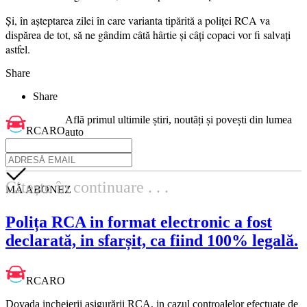
Și, în așteptarea zilei în care varianta tipărită a poliței RCA va
dispărea de tot, să ne gândim câtă hârtie și câți copaci vor fi salvați
astfel.
Share
Share
Află primul ultimile știri, noutăți și povești din lumea
RCARO
auto
Citește în continuare . . .
MĂ ABONEZ
Polița RCA in format electronic a fost
declarată, in sfarșit, ca fiind 100% legală.
RCARO
Dovada incheierii asigurării RCA, in cazul controalelor efectuate de