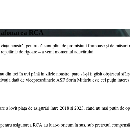
 plafonarea RCA
din viața noastră, pentru că sunt plini de promisiuni frumoase și de măsur
 repetările de rigoare – a venit momentul adevărului.
sau din trei în trei până în zilele noastre, pare să-și fi găsit obștescul 
tivația dată de vicepreședintele ASF Sorin Mititelu este cel puțin interesan
 a lovit piața de asigurări între 2018 și 2023, când nu mai puțin de opt 
e pentru asigurarea RCA au luat-o oricum în sus, sub pretextul compensării