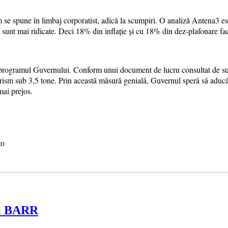
cum se spune în limbaj corporatist, adică la scumpiri. O analiză Antena
RCA sunt mai ridicate. Deci 18% din inflație și cu 18% din dez-plafonare f
n programul Guvernului. Conform unui document de lucru consultat de sur
ism sub 3,5 tone. Prin această măsură genială, Guvernul speră să aducă 
mai prejos.
to
ul BARR