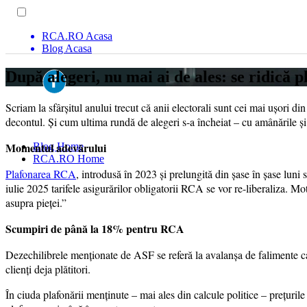
RCA.RO Acasa
Blog Acasa
După alegeri, nu mai ai de ales: se ridică
Scriam la sfârșitul anului trecut că anii electorali sunt cei mai ușori 
decontul. Și cum ultima rundă de alegeri s-a încheiat – cu amânările și
Momentul adevărului
Blog Home
RCA.RO Home
Plafonarea RCA
, introdusă în 2023 și prelungită din șase în șase luni 
iulie 2025 tarifele asigurărilor obligatorii RCA se vor re-liberaliza. Mo
asupra pieței.”
Scumpiri de până la 18% pentru RCA
Dezechilibrele menționate de ASF se referă la avalanșa de falimente care
clienți deja plătitori.
În ciuda plafonării menținute – mai ales din calcule politice – prețuril