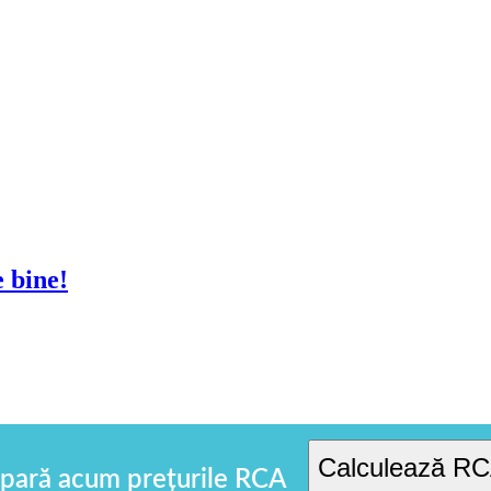
e bine!
Calculează R
ară acum prețurile RCA