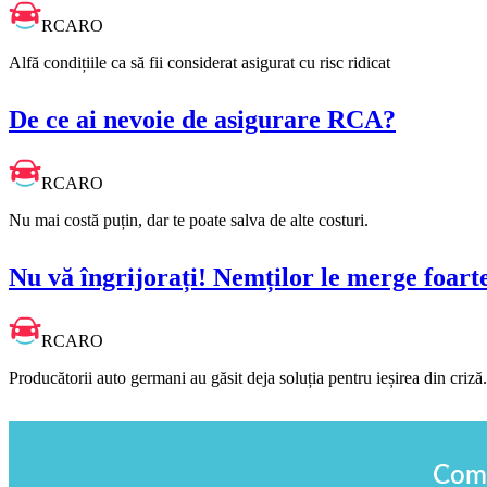
RCARO
Alfă condițiile ca să fii considerat asigurat cu risc ridicat
De ce ai nevoie de asigurare RCA?
RCARO
Nu mai costă puțin, dar te poate salva de alte costuri.
Nu vă îngrijorați! Nemților le merge foart
RCARO
Producătorii auto germani au găsit deja soluția pentru ieșirea din criză.
Comp