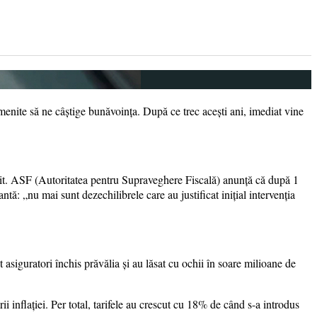
i menite să ne câștige bunăvoința. După ce trec acești ani, imediat vine
sfârșit. ASF (Autoritatea pentru Supraveghere Fiscală) anunță că după 1
tă: „nu mai sunt dezechilibrele care au justificat inițial intervenția
asiguratori închis prăvălia și au lăsat cu ochii în soare milioane de
 inflației. Per total, tarifele au crescut cu 18% de când s-a introdus