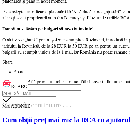
plafonarea și până în acest moment.
E de așteptat ca ridicarea plafonării RCA să ducă la noi „ajustări”, 
afectați vor fi proprietarii auto din București și Ilfov, unde tarifele 
Dar să nu-i lăsăm pe bulgari să ne-o ia înainte!
O altă veste „bună” pentru șoferi e scumpirea Rovinietei, introdusă î
tarifului la Rovinietă, de la 28 EUR la 50 EUR pe an pentru un autotur
bulgarii au scumpit vinieta de la 1 mai, iar România nu poate rămâne 
Share
Share
Află primul ultimile știri, noutăți și povești din lumea au
RCARO
Citește în continuare . . .
MĂ ABONEZ
Cum obții preț mai mic la RCA cu ajutor