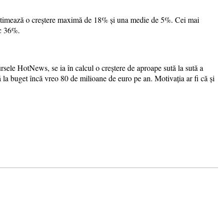
3 estimează o creștere maximă de 18% și una medie de 5%. Cei mai
ac 36%.
sele HotNews, se ia în calcul o creștere de aproape sută la sută a
la buget încă vreo 80 de milioane de euro pe an. Motivația ar fi că și